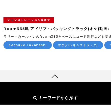
デモンストレーション&オケ
Room335風 アドリブ・バッキングトラック(オケ)動画♩=
ラリー・カールトンのRoom335をベースにコード進行などを変え
Kensuke Takahashi
オケ(バッキングトラック)
キーワードから探す